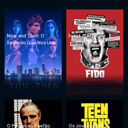
Now and Then: O
Fido - O Mascote
Segredo Que Nos Une
O Poderoso Chefão
Os Jovens Titãs