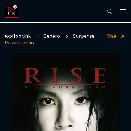
topflixbr.ink
Genero
Suspense
Rise - A
Ressurreição