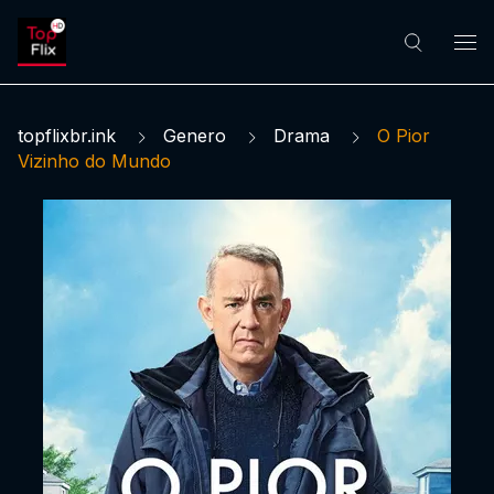
topflixbr.ink
Genero
Drama
O Pior
Vizinho do Mundo