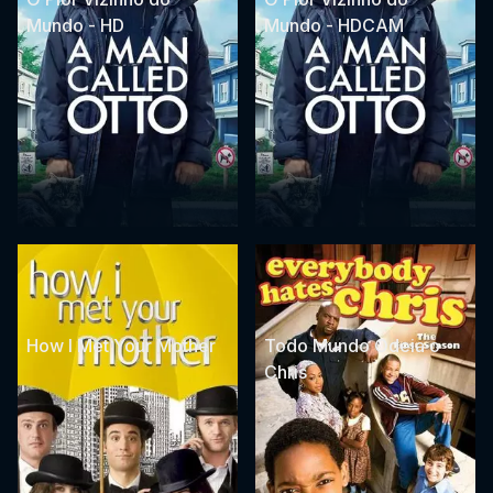
Mundo - HD
Mundo - HDCAM
How I Met Your Mother
Todo Mundo Odeia o
Chris