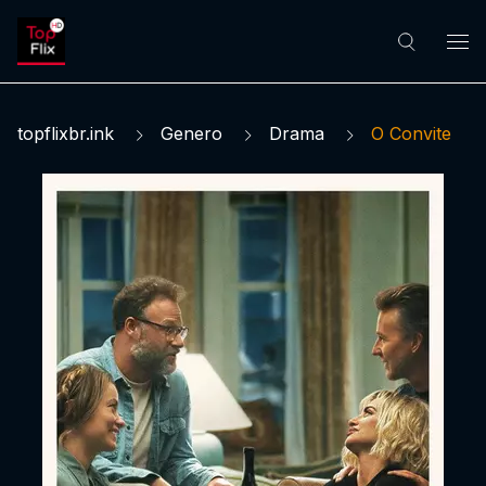
topflixbr.ink
Genero
Drama
O Convite