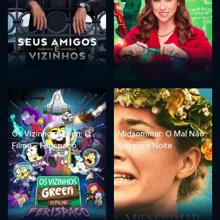
Os Vizinhos Green: O
Midsommar: O Mal Não
Filme – Ferispaço
Espera a Noite