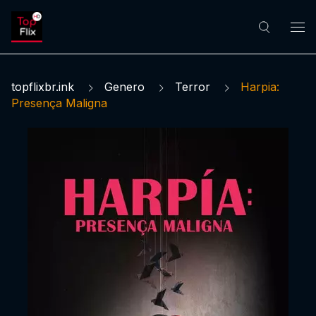
topflixbr.ink
Genero
Terror
Harpia:
Presença Maligna