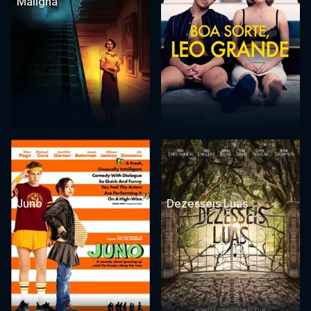
Maligna
Juno
Dezesseis Luas