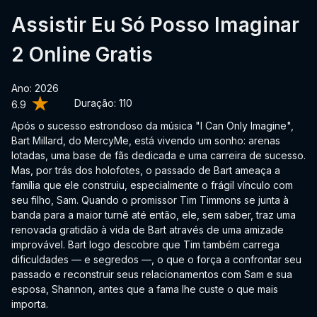
Assistir Eu Só Posso Imaginar
2 Online Gratis
Ano: 2026
Duração:
110
6.9
Após o sucesso estrondoso da música "I Can Only Imagine",
Bart Millard, do MercyMe, está vivendo um sonho: arenas
lotadas, uma base de fãs dedicada e uma carreira de sucesso.
Mas, por trás dos holofotes, o passado de Bart ameaça a
família que ele construiu, especialmente o frágil vínculo com
seu filho, Sam. Quando o promissor Tim Timmons se junta à
banda para a maior turnê até então, ele, sem saber, traz uma
renovada gratidão à vida de Bart através de uma amizade
improvável. Bart logo descobre que Tim também carrega
dificuldades — e segredos —, o que o força a confrontar seu
passado e reconstruir seus relacionamentos com Sam e sua
esposa, Shannon, antes que a fama lhe custe o que mais
importa.