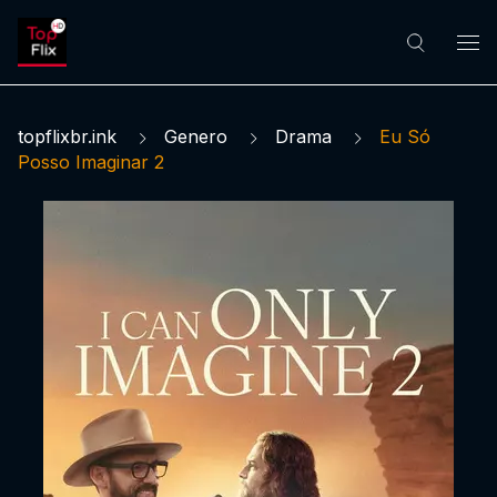
topflixbr.ink
Genero
Drama
Eu Só
Posso Imaginar 2