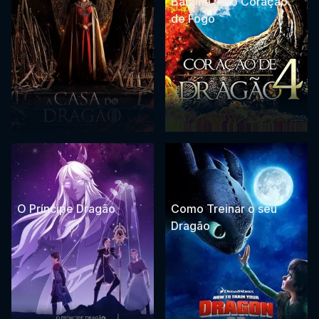
Batalha pelo Coração
de Fogo
O Príncipe Dragão
Como Treinar o seu
Dragão