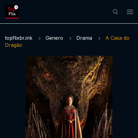
topflixbr.ink
Genero
Drama
A Casa do
Dragão