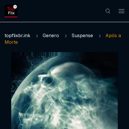
topflixbr.ink
Genero
Suspense
Após a
Morte