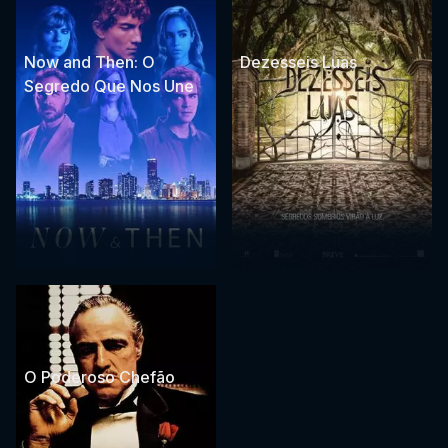
Now and Then: O
Dezesseis Luas
Segredo Que Nos Une
O Poderoso Chefão