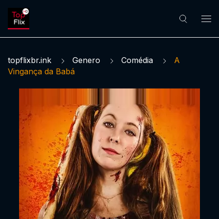
topflixbr.ink
Genero
Comédia
A
Vingança da Babá