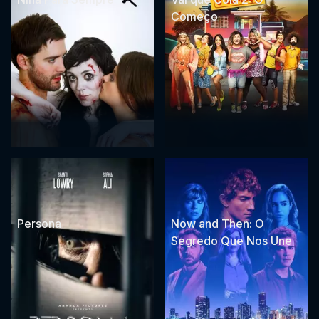
Começo
Persona
Now and Then: O
Segredo Que Nos Une