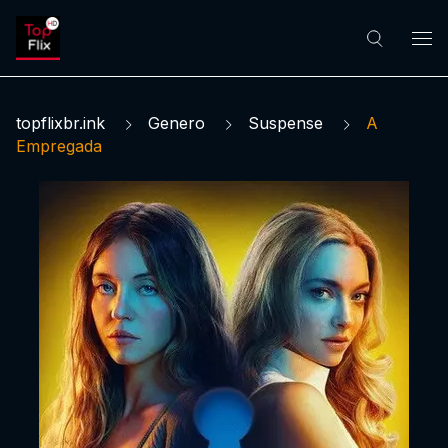
topflixbr.ink
Genero
Suspense
A
Empregada