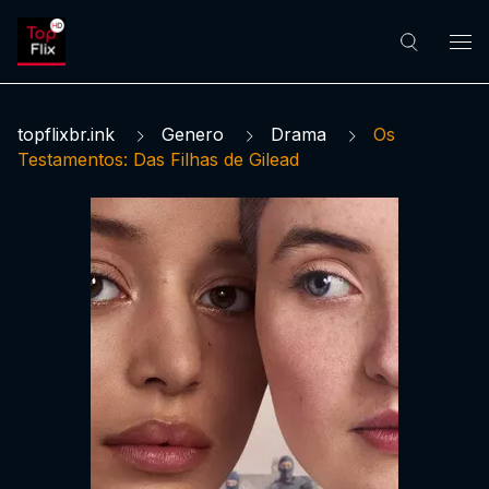
topflixbr.ink
Genero
Drama
Os
Testamentos: Das Filhas de Gilead