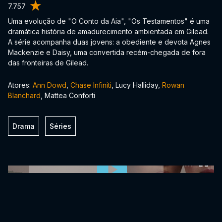
7.757
Uma evolução de "O Conto da Aia", "Os Testamentos" é uma
dramática história de amadurecimento ambientada em Gilead.
A série acompanha duas jovens: a obediente e devota Agnes
Mackenzie e Daisy, uma convertida recém-chegada de fora
das fronteiras de Gilead.
Atores:
Ann Dowd
,
Chase Infiniti
, Lucy Halliday,
Rowan
Blanchard
, Mattea Conforti
Drama
Séries
0:00:00 /
0:00:00