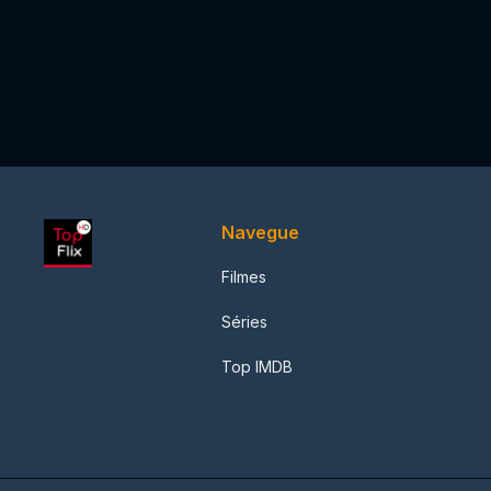
Navegue
Filmes
Séries
Top IMDB