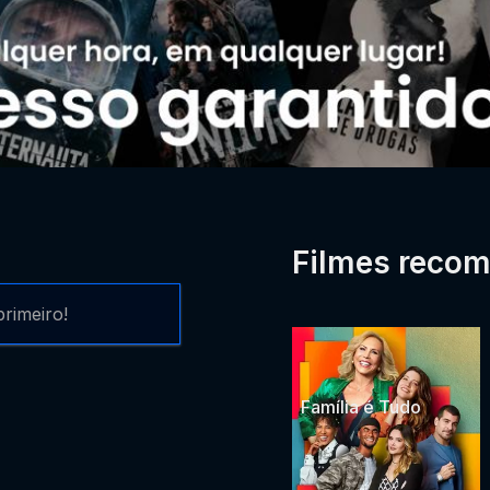
Filmes reco
rimeiro!
Família é Tudo