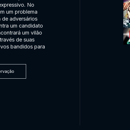
expressivo. No
em um problema
a de adversários
ontra um candidato
contrará um vilão
através de suas
novos bandidos para
servação