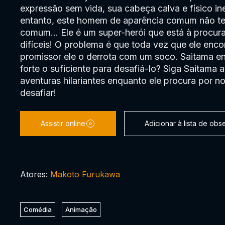
expressão sem vida, sua cabeça calva e físico in
entanto, este homem de aparência comum não t
comum... Ele é um super-herói que está à procur
difíceis! O problema é que toda vez que ele enc
promissor ele o derrota com um soco. Saitama en
forte o suficiente para desafiá-lo? Siga Saitama 
aventuras hilariantes enquanto ele procura por 
desafiar!
Assistir online
Adicionar à lista de ob
Atores:
Makoto Furukawa
Comédia
Animação