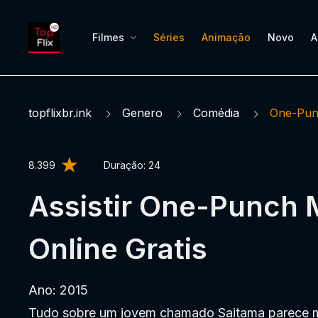
Filmes
Séries
Animação
Novo
A
topflixbr.ink
Genero
Comédia
One-Pu
8.399
Duração:
24
Assistir One-Punch
Online Gratis
Ano: 2015
Tudo sobre um jovem chamado Saitama parece m