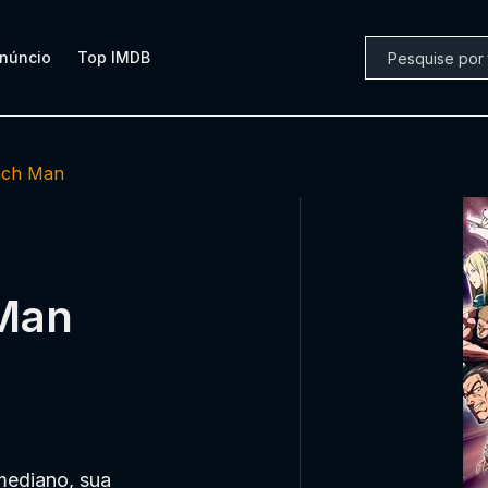
núncio
Top IMDB
nch Man
 Man
ediano, sua