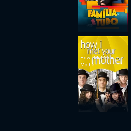
How I Met Your
Mother