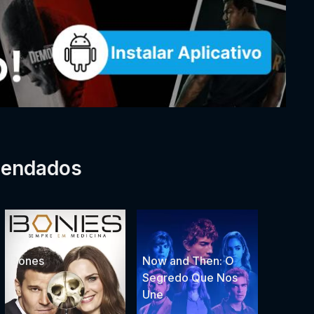
mendados
Bones
Now and Then: O
Segredo Que Nos
Une