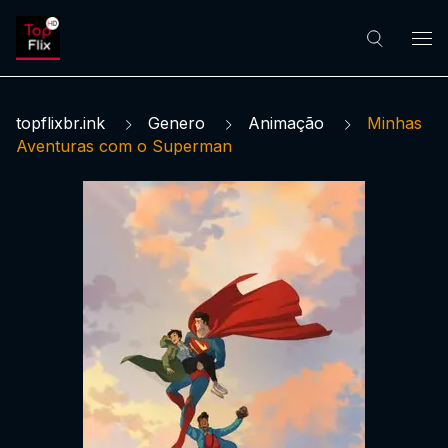
topflixbr.ink
Genero
Animação
Minhas
Aventuras com o Superman