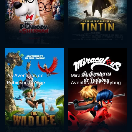
As Aventuras de
Miraculous: As
Robinson Crusoé
Aventuras de Ladybug