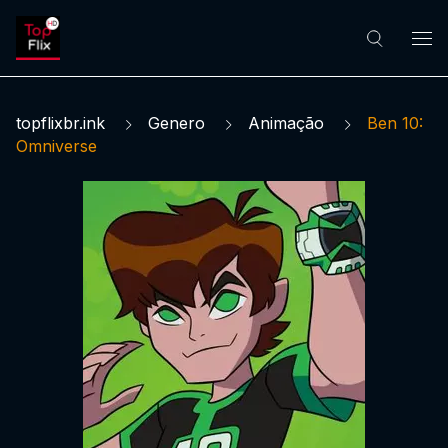
topflixbr.ink
Genero
Animação
Ben 10:
Omniverse