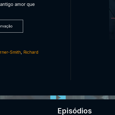
m antigo amor que
servação
rner-Smith
,
Richard
Episódios