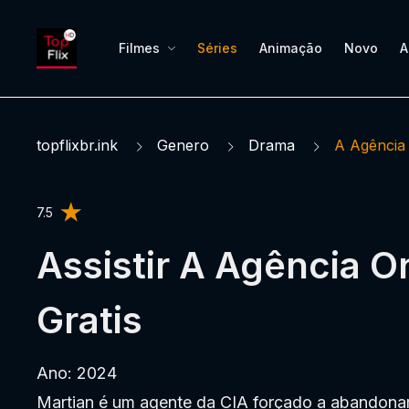
Filmes
Séries
Animação
Novo
A
topflixbr.ink
Genero
Drama
A Agência
7.5
Assistir A Agência O
Gratis
Ano: 2024
Martian é um agente da CIA forçado a abandonar