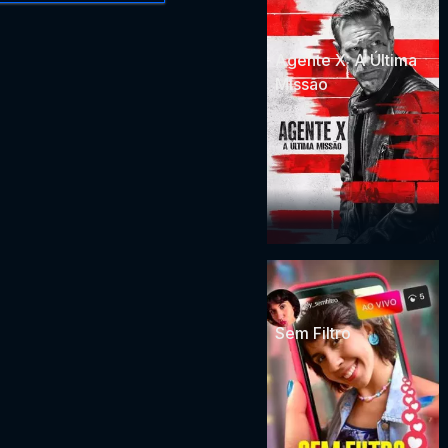
Agente X: A Última
Missão
Sem Filtro