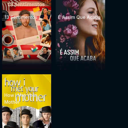
13 Sentimentos
É Assim Que Acaba
How I Met Your
Mother