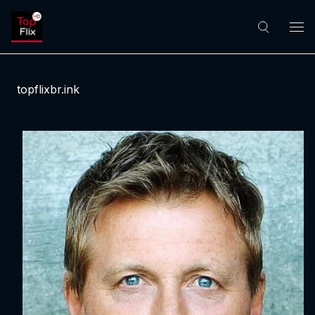
topflixbr.ink