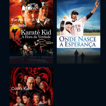
Karatê Kid: A Hora da
Onde Nasce a
Verdade
Esperança
Cobra Kai