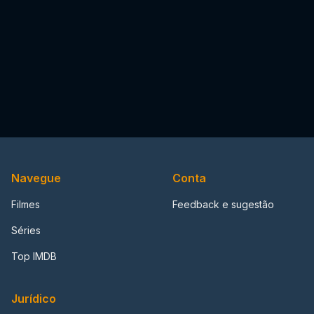
Navegue
Conta
Filmes
Feedback e sugestão
Séries
Top IMDB
Jurídico