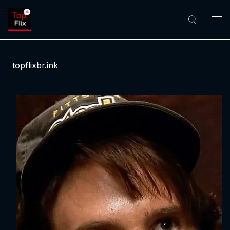
topflixbr.ink