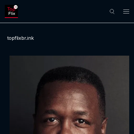
topflixbr.ink