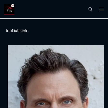
topflixbr.ink