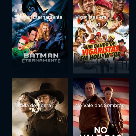
Batman Eternamente
Vigaristas em
Hollywood
Dívida de Honra
No Vale das Sombras