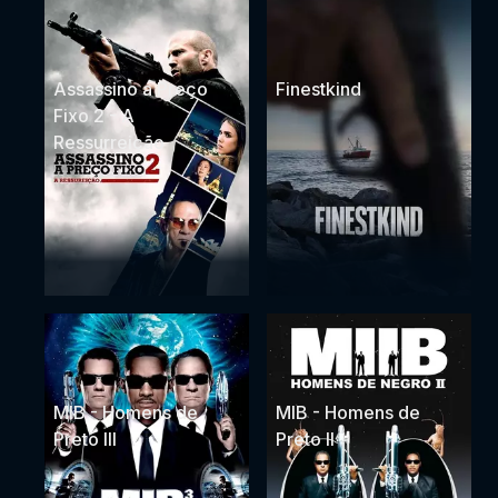
Assassino a Preço
Finestkind
Fixo 2 - A
Ressurreição
MIB - Homens de
MIB - Homens de
Preto III
Preto II