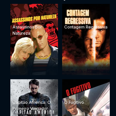
Assassinos por
Contagem Regressiva
Natureza
Capitão América: O
O Fugitivo
Primeiro Vingador