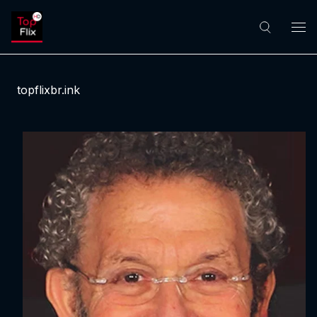
topflixbr.ink