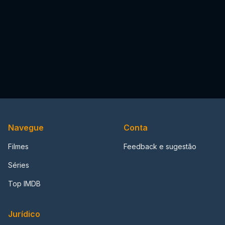
Navegue
Conta
Filmes
Feedback e sugestão
Séries
Top IMDB
Jurídico