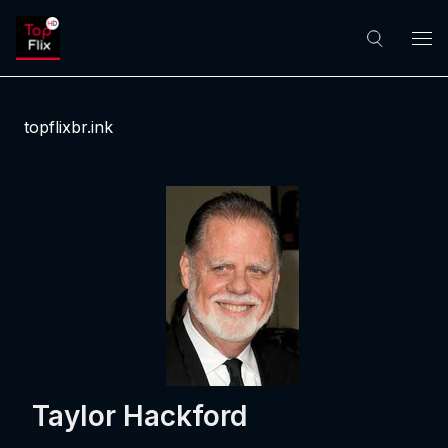
topflixbr.ink
Taylor Hackford