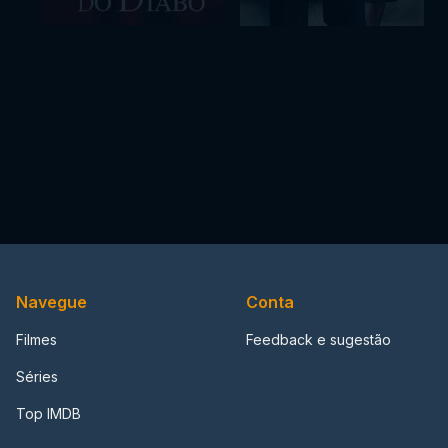
Navegue
Conta
Filmes
Feedback e sugestão
Séries
Top IMDB