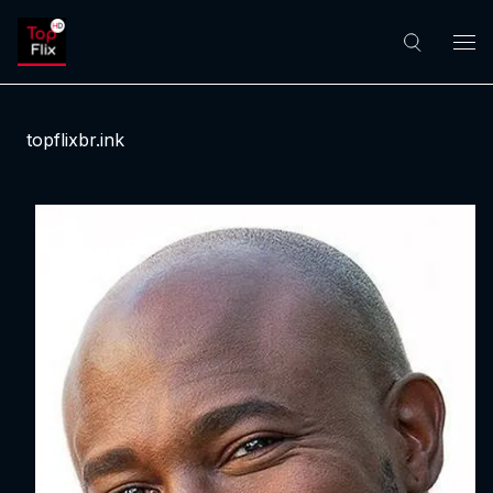
topflixbr.ink