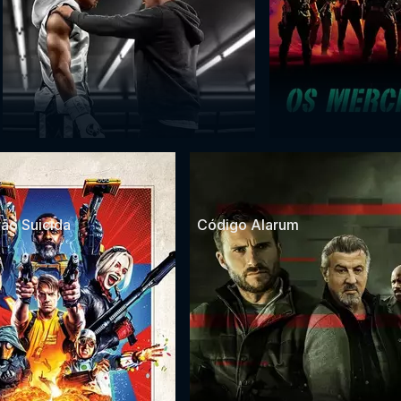
ão Suicida
Código Alarum