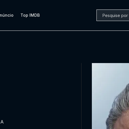
núncio
Top IMDB
SA