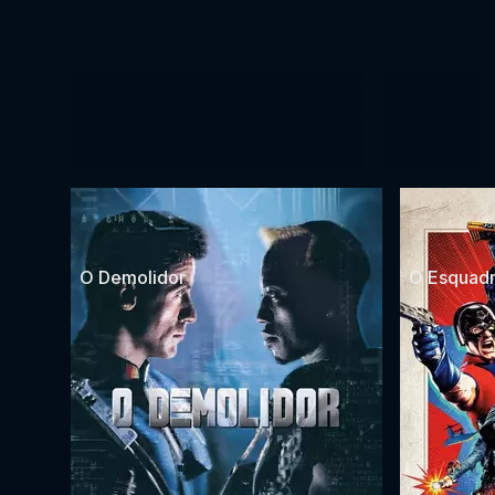
O Demolidor
O Esquadr