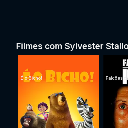
Filmes com Sylvester Stall
É o Bicho!
Falcões d