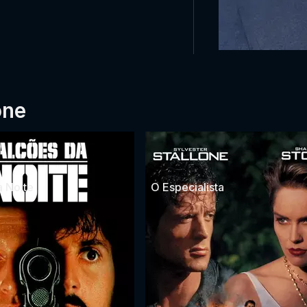
one
a Noite
O Especialista