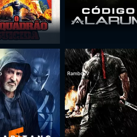
o
Rambo IV