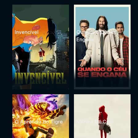
Invencível
Quando o Céu se
Engana
O Aprendiz do Tigre
Menina Má.Com