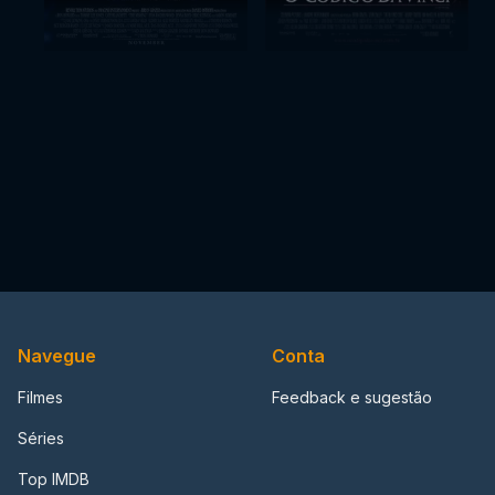
Navegue
Conta
Filmes
Feedback e sugestão
Séries
Top IMDB