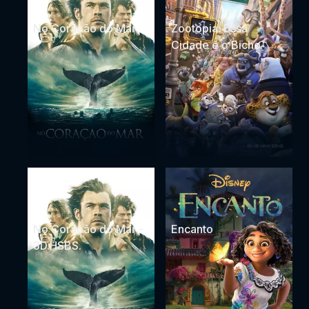
No Coração do Mar
Zootopia: Essa
Cidade é o Bicho
No Coração do Mar -
Encanto
3D.HSBS.