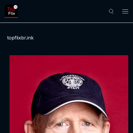
topflixbr.ink