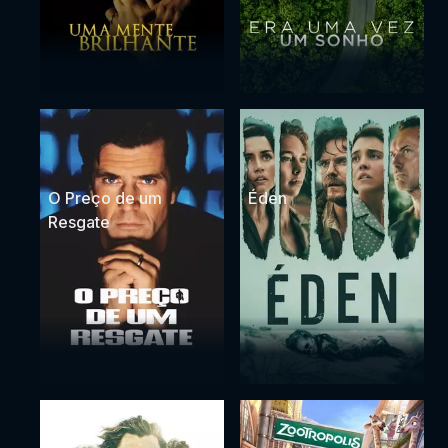
O Preço de um
Éden
Resgate