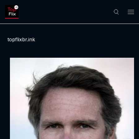
topflixbr.ink