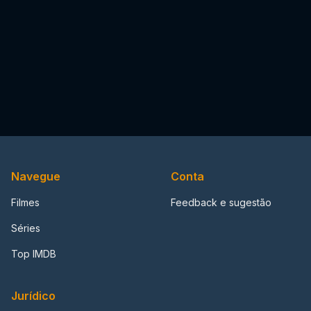
Navegue
Conta
Filmes
Feedback e sugestão
Séries
Top IMDB
Jurídico