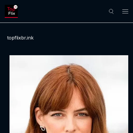
topflixbr.ink