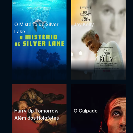
O Mistério de Silver
Jay Kelly
Lake
Hurry Up Tomorrow:
O Culpado
Além dos Holofotes