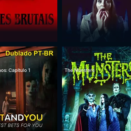
os: Capítulo 1
The Munsters