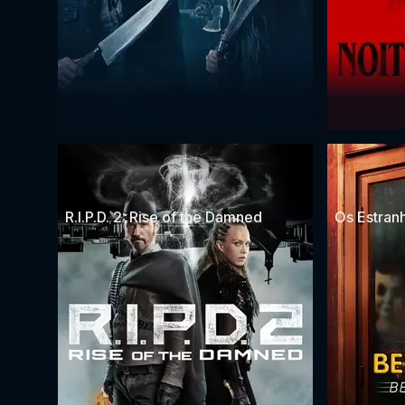
R.I.P.D. 2: Rise of the Damned
Os Estranh