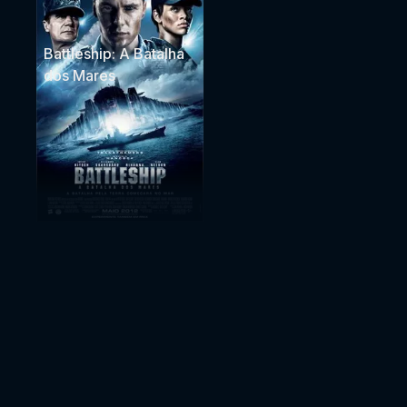
Battleship: A Batalha
dos Mares