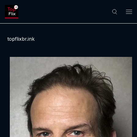
topflixbr.ink