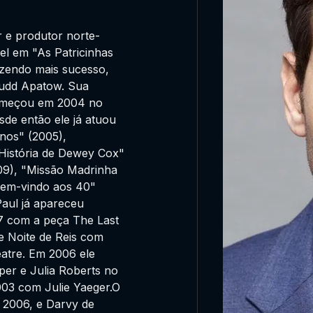
r e produtor norte-
el em "As Patricinhas
azendo mais sucesso,
Judd Apatow. Sua
começou em 2004 no
de então ele já atuou
nos" (2005),
 História de Dewey Cox"
09), "Missão Madrinha
"Bem-vindo aos 40"
Paul já apareceu
7 com a peça The Last
de Noite de Reis com
atre. Em 2006 ele
er e Julia Roberts no
03 com Julie Yaeger.O
m 2006, e Darvy de