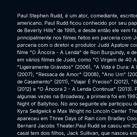
Paul Stephen Rudd, é um ator, comediante, escrito
americano. Paul Rudd ficou conhecido por seu pap
de Beverly Hills" de 1995, e desde então ele vem f
principalmente nos filmes feitos em parceria com 
parceria com o diretor e produtor Judd Apatow 
filme "O Âncora - A Lenda" de Ron Burgundy, e des
em vários filmes de Judd, como "O Virgem de 40 A
"Ligeiramente Grávidos" (2006), "A Vida é Dura: A
(2007), "Ressaca de Amor" (2008), "Ano Um" (20
de Casamento" (2011), "Viajar É Preciso" (2012), 
(2012) e "O Âncora 2 - A Lenda Continua" (2013). 
algumas vezes na Broadway, a primeira foi em 199
Night of Ballyhoo. No ano seguinte ele participou 
Kyra Sedgwick e Max Wright no Lincoln Center The
apareceu em Three Days of Rain com Bradley Coop
Bernard Jacobs Theater.Paul Rudd se casou em 20
casal tem dois filhos, Jack Sullivan, que nasceu e