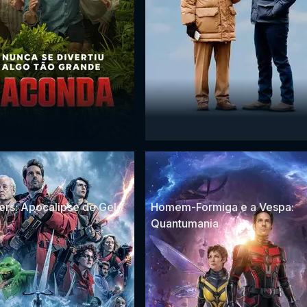
ers: Apocalipse de Gelo
Homem-Formiga e a Vespa:
Quantumania