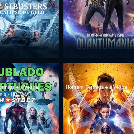
rmiga e a Vespa:
Homem-Formiga e a Vespa
nia - HDCAM