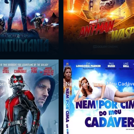
ormiga
Nem Por Cima do Meu Cadáv