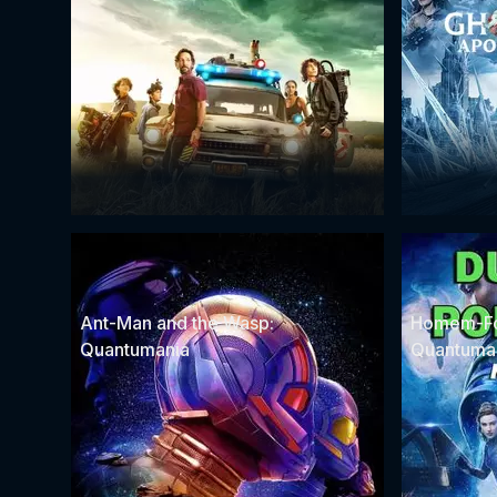
Ant-Man and the Wasp:
Homem-Fo
Quantumania
Quantuma