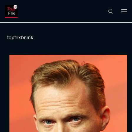
topflixbr.ink