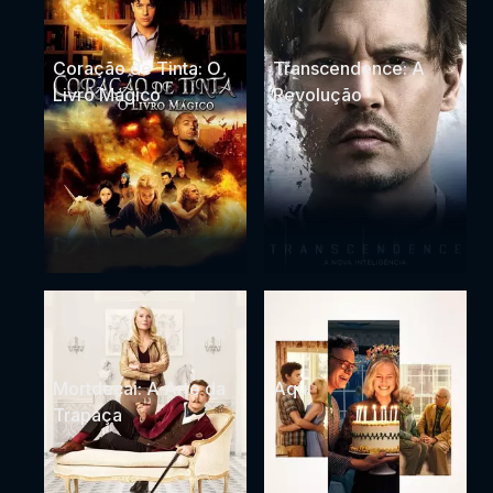
Coração de Tinta: O
Transcendence: A
Livro Mágico
Revolução
Mortdecai: A Arte da
Aqui
Trapaça