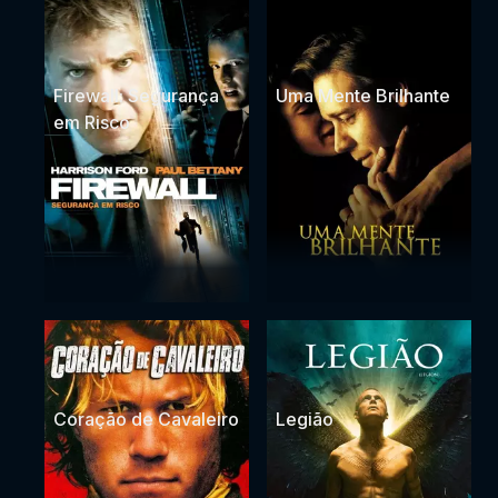
Firewall: Segurança
Uma Mente Brilhante
em Risco
Coração de Cavaleiro
Legião