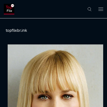
topflixbr.ink