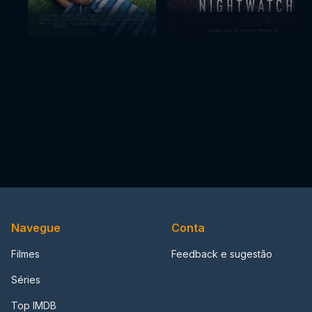
Navegue
Conta
Filmes
Feedback e sugestão
Séries
Top IMDB