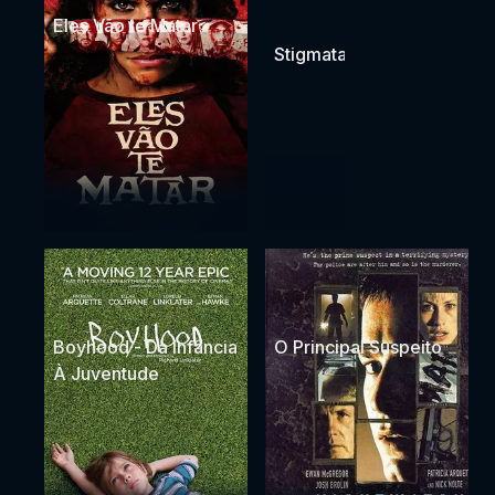
Eles Vão te Matar
Stigmata
Boyhood - Da Infância
O Principal Suspeito
À Juventude