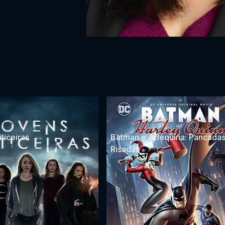
ticeiras
Batman e Arlequina: Pancadas
Risadas