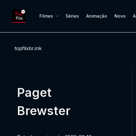
Filmes
Séries
Animação
Novo
A
topflixbr.ink
Paget
Brewster