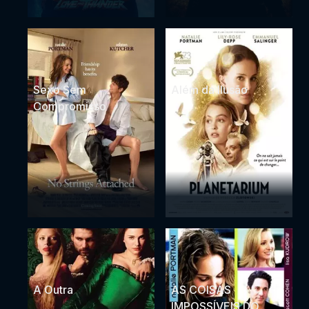
Sexo Sem
Além da Ilusão
Compromisso
A Outra
AS COISAS
IMPOSSÍVEIS DO