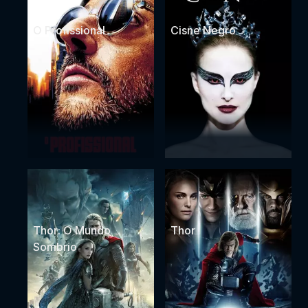
O Profissional
Cisne Negro
Thor: O Mundo
Thor
Sombrio