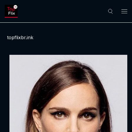
topflixbr.ink