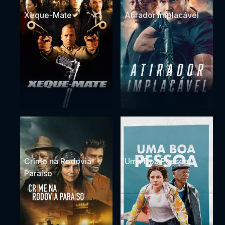
Xeque-Mate
Atirador Implacável
Crime na Rodovia
Uma Boa Pessoa
Paraíso