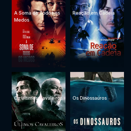
A Soma de Todos os
Reação em Cadeia
Medos
Os Últimos Cavaleiros
Os Dinossauros