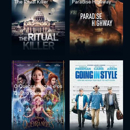
The Ritual Killer
Paradise Highway
O Quebra-Nozes e os
Despedida em
Quatro Reinos
Grande Estilo