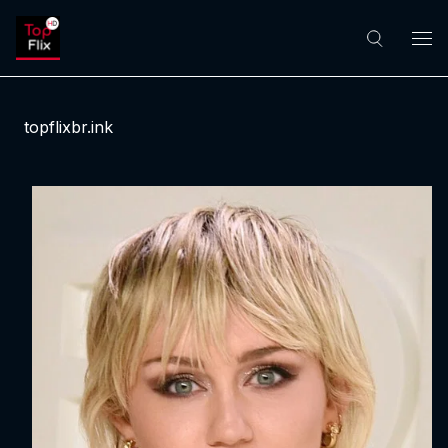
topflixbr.ink