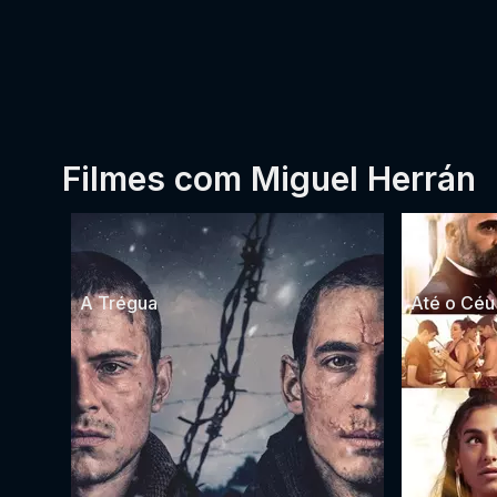
Filmes com Miguel Herrán
A Trégua
Até o Céu