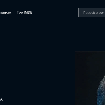
núncio
Top IMDB
SA