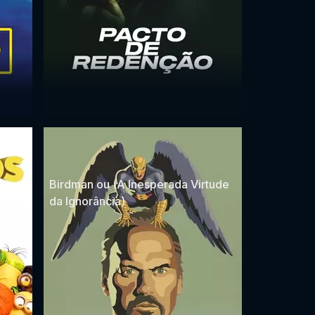
Birdman ou (A Inesperada Virtude
da Ignorância)