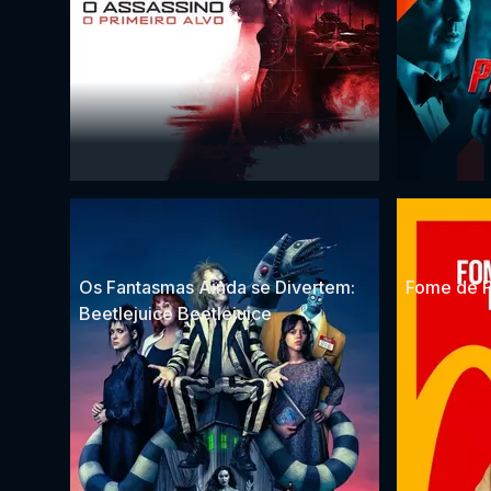
Os Fantasmas Ainda se Divertem:
Fome de 
Beetlejuice Beetlejuice