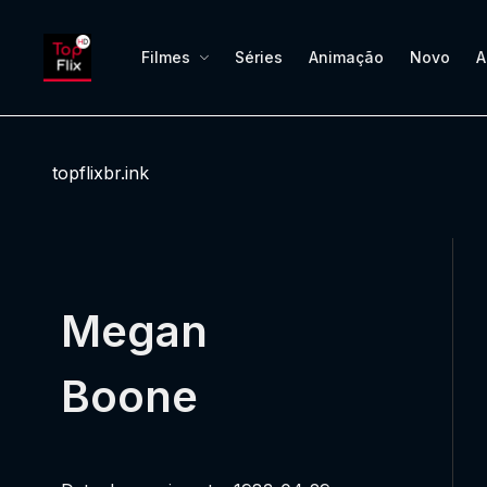
Filmes
Séries
Animação
Novo
A
topflixbr.ink
Megan
Boone