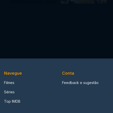
Navegue
Conta
Filmes
Feedback e sugestão
Séries
Top IMDB