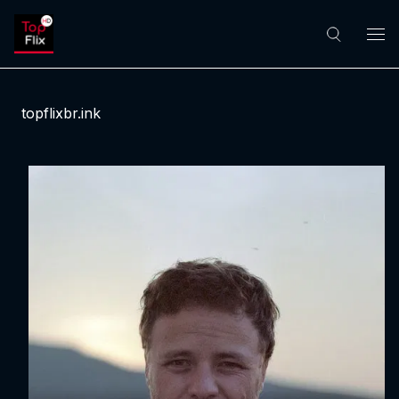
topflixbr.ink