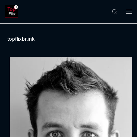
topflixbr.ink