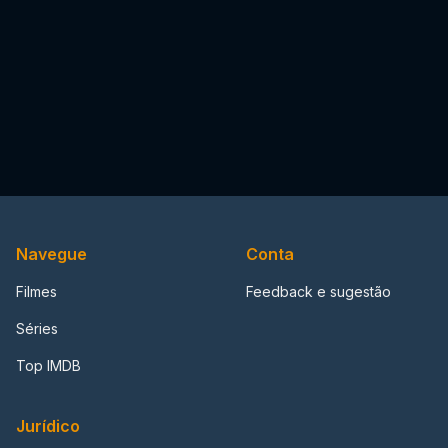
Navegue
Conta
Filmes
Feedback e sugestão
Séries
Top IMDB
Jurídico