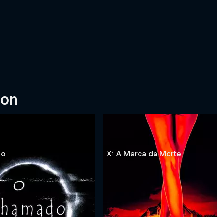
son
do
X: A Marca da Morte