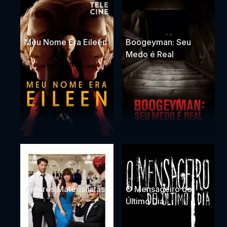
Meu Nome Era Eileen
Boogeyman: Seu
Medo é Real
Amores Materialistas
O Mensageiro do
Último Dia