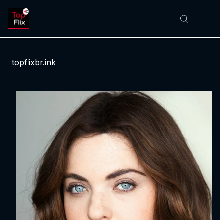
topflixbr.ink