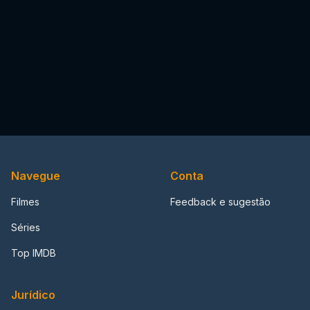
Navegue
Conta
Filmes
Feedback e sugestão
Séries
Top IMDB
Jurídico