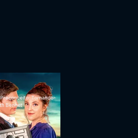
 Preconceito: Tornando-
eth Bennet