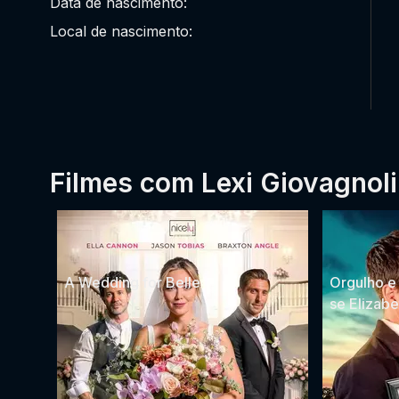
Data de nascimento:
Local de nascimento:
Filmes com Lexi Giovagnoli
A Wedding for Belle
Orgulho e
se Elizab