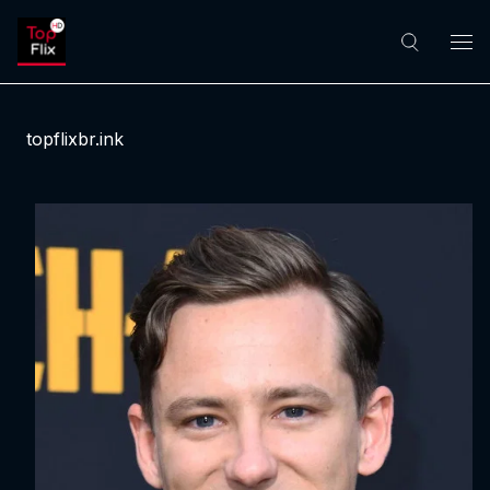
topflixbr.ink