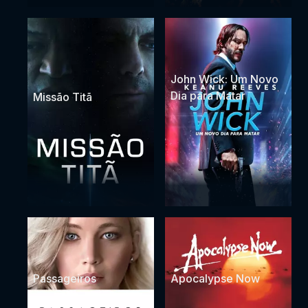
John Wick: Um Novo
Dia para Matar
Missão Titã
Passageiros
Apocalypse Now