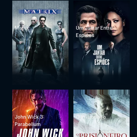
Matrix
Um Jantar Entre
Espiões
John Wick 3:
O Prisioneiro
Parabellum