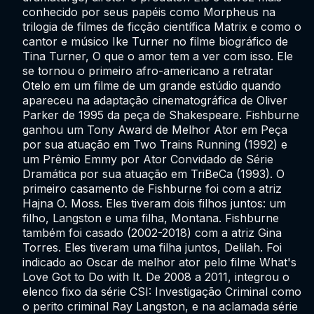
conhecido por seus papéis como Morpheus na
trilogia de filmes de ficção científica Matrix e como o
cantor e músico Ike Turner no filme biográfico de
Tina Turner, O que o amor tem a ver com isso. Ele
se tornou o primeiro afro-americano a retratar
Otelo em um filme de um grande estúdio quando
apareceu na adaptação cinematográfica de Oliver
Parker de 1995 da peça de Shakespeare. Fishburne
ganhou um Tony Award de Melhor Ator em Peça
por sua atuação em Two Trains Running (1992) e
um Prêmio Emmy por Ator Convidado de Série
Dramática por sua atuação em TriBeCa (1993). O
primeiro casamento de Fishburne foi com a atriz
Hajna O. Moss. Eles tiveram dois filhos juntos: um
filho, Langston e uma filha, Montana. Fishburne
também foi casado (2002-2018) com a atriz Gina
Torres. Eles tiveram uma filha juntos, Delilah. Foi
indicado ao Oscar de melhor ator pelo filme What's
Love Got to Do with It. De 2008 a 2011, integrou o
elenco fixo da série CSI: Investigação Criminal como
o perito criminal Ray Langston, e na aclamada série