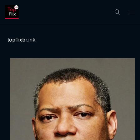
topflixbr.ink