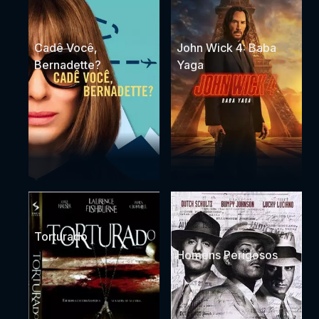
Cadê Você,
John Wick 4: Baba
Bernadette?
Yaga
Torturado
Homens Perigosos