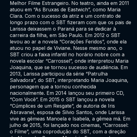
Melhor Filme Estrangeiro. No teatro, ainda em 2011
atuou em “As Bruxas de Eastwich”, como Maria
Clara. Com o sucesso da atriz e um contrato de
longo prazo com o SBT fizeram com que os pais de
Larissa deixassem o Paraná para se dedicar à
carreira da filha, em São Paulo. Em 2012 o SBT
levou ao ar a novela “Corações Feridos”, onde ela
atuou no papel de Viviane. Nesse mesmo ano, o
SBT criou a faixa infantil no horário nobre com a
novela escolar “Carrossel”, onde interpretou Maria
Joaquina, que se tornou sucesso de audiência. Em
2013, Larissa participou da série “Patrulha
Salvadora”, do SBT, interpretando Maria Joaquina,
personagem que a tornou conhecida
nacionalmente. Em 2014 lançou seu primeiro CD,
“Com Você”. Em 2015 o SBT lançou a novela
“Cúmplices de um Resgate”, de autoria de Iris
Abravanel, esposa de Silvio Santos, onde Larissa
vive as gêmeas Manoela e Isabela, a gêmea má. Em
julho de 2015, foi lançado nos cinemas, “Carrossel:
o Filme”, uma coprodução do SBT, com a direção