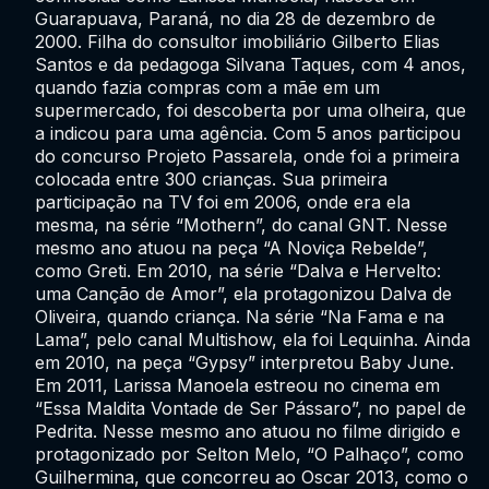
Guarapuava, Paraná, no dia 28 de dezembro de
2000. Filha do consultor imobiliário Gilberto Elias
Santos e da pedagoga Silvana Taques, com 4 anos,
quando fazia compras com a mãe em um
supermercado, foi descoberta por uma olheira, que
a indicou para uma agência. Com 5 anos participou
do concurso Projeto Passarela, onde foi a primeira
colocada entre 300 crianças. Sua primeira
participação na TV foi em 2006, onde era ela
mesma, na série “Mothern”, do canal GNT. Nesse
mesmo ano atuou na peça “A Noviça Rebelde”,
como Greti. Em 2010, na série “Dalva e Hervelto:
uma Canção de Amor”, ela protagonizou Dalva de
Oliveira, quando criança. Na série “Na Fama e na
Lama”, pelo canal Multishow, ela foi Lequinha. Ainda
em 2010, na peça “Gypsy” interpretou Baby June.
Em 2011, Larissa Manoela estreou no cinema em
“Essa Maldita Vontade de Ser Pássaro”, no papel de
Pedrita. Nesse mesmo ano atuou no filme dirigido e
protagonizado por Selton Melo, “O Palhaço”, como
Guilhermina, que concorreu ao Oscar 2013, como o