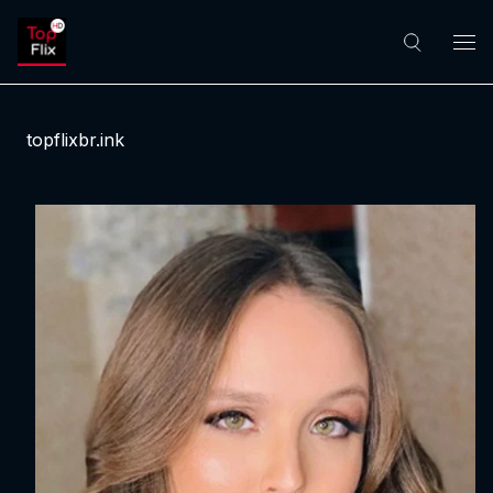
topflixbr.ink