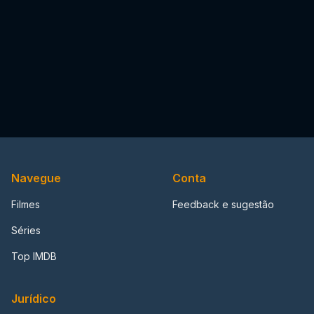
Navegue
Conta
Filmes
Feedback e sugestão
Séries
Top IMDB
Jurídico