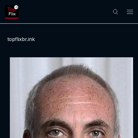
topflixbr.ink